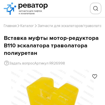
Главная
Каталог
Запчасти для эскалаторов/траволатор
Вставка муфты мотор-редуктора
B110 эскалатора траволатора
полиуретан
Задать вопрос
Артикул RR26998