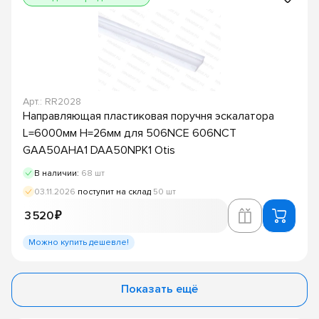
Арт.: RR2028
Направляющая пластиковая поручня эскалатора
L=6000мм H=26мм для 506NCE 606NCT
GAA50AHA1 DAA50NPK1 Otis
В наличии:
68 шт
03.11.2026
поступит на склад
50 шт
3 520 ₽
Можно купить дешевле!
Показать ещё