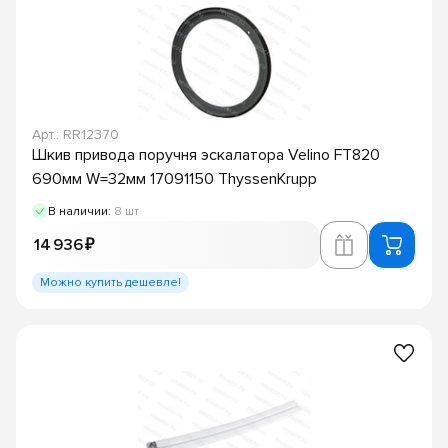
Арт.: RR12370
Шкив привода поручня эскалатора Velino FT820
690мм W=32мм 17091150 ThyssenKrupp
В наличии:
8 шт
14 936 ₽
Можно купить дешевле!