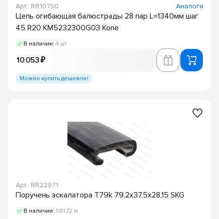
Арт.: RR10750
Аналоги
Цепь огибающая балюстрады 28 пар L=1340мм шаг
45 R20 KM5232300G03 Kone
В наличии:
4 шт
10 053 ₽
Можно купить дешевле!
Арт.: RR22971
Поручень эскалатора T79k 79,2х37,5х28,15 SKG
В наличии:
581.72 м