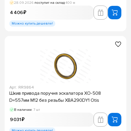
28.09.2026
поступит на склад
400 м
4 406 ₽
Можно купить дешевле!
Арт.: RR9864
Шкив привода поручня эскалатора XO-508
D=557мм M12 без резьбы XBA290DY1 Otis
В наличии:
7 шт
9 031 ₽
Можно купить дешевле!