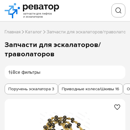
Главная
Каталог
Запчасти для эскалаторов/траволатор
Запчасти для эскалаторов/
траволаторов
Все фильтры
Поручень эскалатора
3
Приводные колеса/Шкивы
16
О