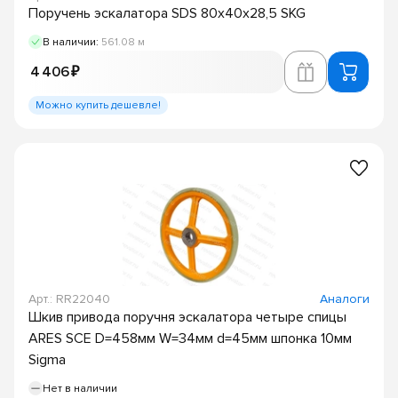
Поручень эскалатора SDS 80х40х28,5 SKG
В наличии:
561.08 м
4 406 ₽
Можно купить дешевле!
Арт.: RR22040
Аналоги
Шкив привода поручня эскалатора четыре спицы
ARES SCE D=458мм W=34мм d=45мм шпонка 10мм
Sigma
Нет в наличии