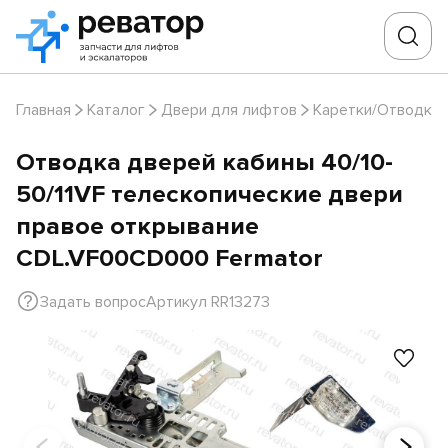
Главная
Каталог
Двери для лифтов
Каретки/Отводки
Отводка дверей кабины 40/10-
50/11VF телескопические двери
правое открывание
CDL.VF00CD000 Fermator
Задать вопрос
Артикул RR13273