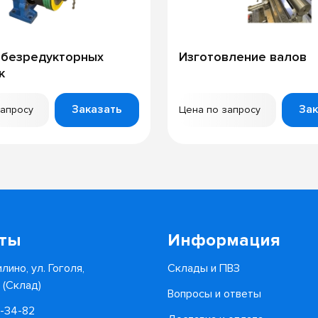
 безредукторных
Изготовление валов
к
Заказать
Зак
запросу
Цена по запросу
кты
Информация
лино, ул. Гоголя,
Склады и ПВЗ
6 (Склад)
Вопросы и ответы
0-34-82