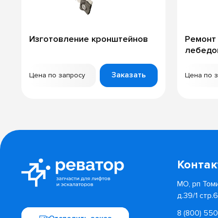
Изготовление кронштейнов
Ремонт
лебедо
Заказать
Цена по запросу
Цена по 
Конта
МО, рп Томи
д.39/1 стр.
8 (800) 55