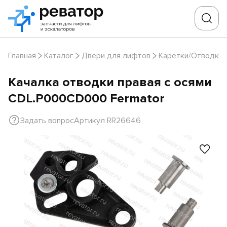
Главная
Каталог
Двери для лифтов
Каретки/Отводки
Качалка отводки правая с осями
CDL.P000CD000 Fermator
Задать вопрос
Артикул RR26646