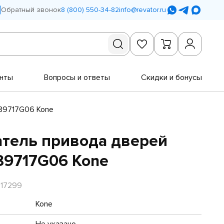
Обратный звонок
8 (800) 550-34-82
info@revator.ru
нты
Вопросы и ответы
Скидки и бонусы
89717G06 Kone
тель привода дверей
89717G06 Kone
R17299
Kone
Не указано