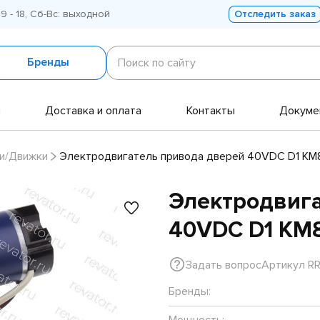
 9 - 18, Сб-Вс: выходной
Отследить заказ
Поиск
по
Бренды
Поиск по сайту
сайту
и
Доставка и оплата
Контакты
Докуме
и/Движки
Электродвигатель привода дверей 40VDC D1 KM
Электродвига
40VDC D1 KM
Задать вопрос
Артикул R
Бренды:
Мощность: