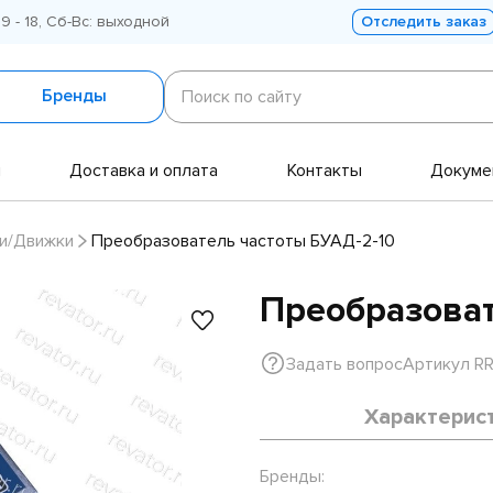
 9 - 18, Сб-Вс: выходной
Отследить заказ
Поиск
по
Бренды
Поиск по сайту
сайту
и
Доставка и оплата
Контакты
Докуме
и/Движки
Преобразователь частоты БУАД-2-10
Преобразоват
Задать вопрос
Артикул R
Характерис
Бренды: