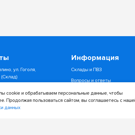
кты
Информация
лино, ул. Гоголя,
Склады и ПВЗ
6 (Склад)
Вопросы и ответы
0-34-82
Доставка и оплата
ы cookie и обрабатываем персональные данные, чтобы
.ru
ее. Продолжая пользоваться сайтом, вы соглашаетесь с наше
ки данных
Дизайн сайта
Разработка сайта