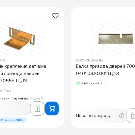
9995
Арт.: RR20442
н крепления датчика
Балка привода дверей 70
я привода дверей
0401.03.10.001 ЩЛЗ
10.055Б ЩЛЗ
В наличии:
1 шт
ии:
7 шт
тавки под заказ:
47 дней
Цена по запросу
пить дешевле!