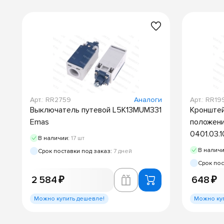
Арт.: RR2759
Аналоги
Арт.: RR1
Выключатель путевой L5K13MUM331
Кронштей
Emas
положени
0401.03.
В наличии:
17 шт
В налич
Срок поставки под заказ:
7 дней
Срок пос
2 584 ₽
648 ₽
Можно купить дешевле!
Можно ку