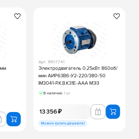
Арт.: RR17741
0мм
Электродвигатель 0,25кВт 860об/
мин АИР63В6-У2-220/380-50
IM3041-Р.К.В.К31Е-ААА МЭЗ
В наличии:
1 шт
13 356 ₽
Можно купить дешевле!