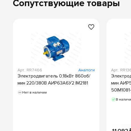
Сопутствующие товары
Арт.: RR7466
Аналоги
Арт.: RR13
Электродвигатель 0,18кВт 860об/
Электрод
мин 220/380В АИР63А6У2 IM2181
мин АИР
50IM1081
Нет в наличии
В налич