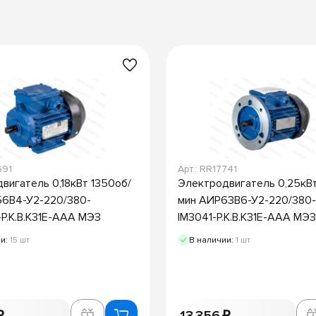
691
Арт.: RR17741
вигатель 0,18кВт 1350об/
Электродвигатель 0,25кВ
56В4-У2-220/380-
мин АИР63В6-У2-220/380
-Р.К.В.К31Е-ААА МЭЗ
IM3041-Р.К.В.К31Е-ААА МЭЗ
ии:
15 шт
В наличии:
1 шт