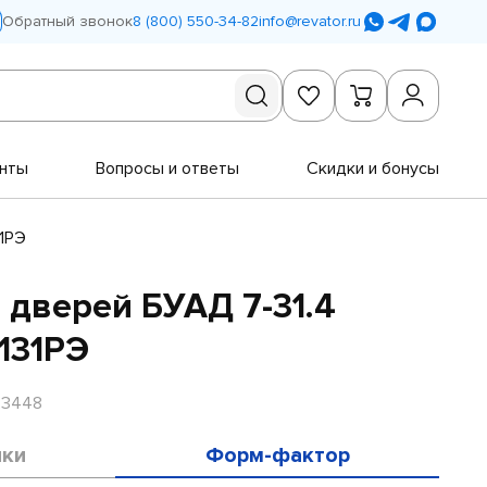
Обратный звонок
8 (800) 550-34-82
info@revator.ru
нты
Вопросы и ответы
Скидки и бонусы
31РЭ
 дверей БУАД 7-31.4
131РЭ
R3448
ики
Форм-фактор