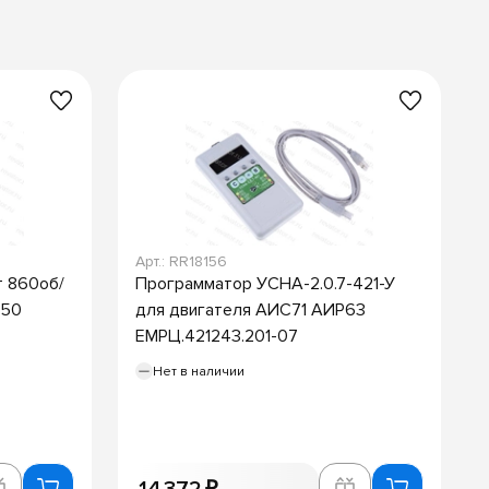
Арт.: RR18156
т 860об/
Программатор УСНА-2.0.7-421-У
-50
для двигателя АИС71 АИР63
ЕМРЦ.421243.201-07
Нет в наличии