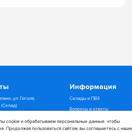
кты
Информация
лино, ул. Гоголя,
Склады и ПВЗ
6 (Склад)
Вопросы и ответы
0-34-82
Доставка и оплата
ы cookie и обрабатываем персональные данные, чтобы
.ru
ее. Продолжая пользоваться сайтом, вы соглашаетесь с наше