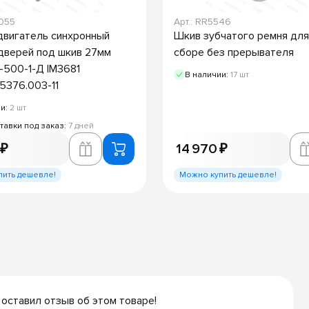
7055
Арт.: RR5546
вигатель синхронный
Шкив зубчатого ремня для
дверей под шкив 27мм
сборе без прерывателя
-500-1-Д IM3681
В наличии:
17 шт
376.003-11
ии:
2 шт
тавки под заказ:
7 дней
 ₽
14 970 ₽
пить дешевле!
Можно купить дешевле!
 оставил отзыв об этом товаре!