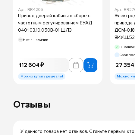
Арт.: RR4205
Арт.: RR2
Привод дверей кабины в сборе с
Электрод
частотным регулированием БУАД
привода 
0401.03.10.050В-01 ЩЛЗ
ДСМ-0,18
ЯИУШ.525
Нет в наличии
В налич
Срок пос
112 604 ₽
27 354
Можно купить дешевле!
Можно ку
Отзывы
У данного товара нет отзывов. Станьте первым, кто