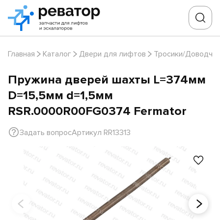
Главная
Каталог
Двери для лифтов
Тросики/Доводчи
Пружина дверей шахты L=374мм
D=15,5мм d=1,5мм
RSR.0000R00FG0374 Fermator
Задать вопрос
Артикул RR13313