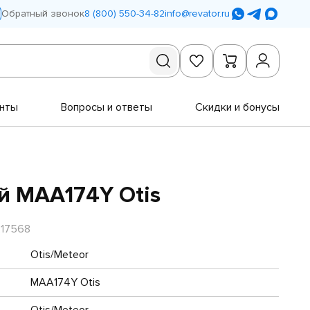
Обратный звонок
8 (800) 550-34-82
info@revator.ru
нты
Вопросы и ответы
Скидки и бонусы
й MAA174Y Otis
R17568
Otis/Meteor
MAA174Y Otis
Otis/Meteor