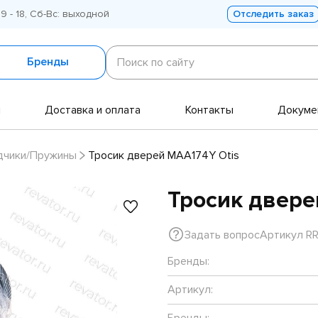
 9 - 18, Сб-Вс: выходной
Отследить заказ
Поиск
по
Бренды
Поиск по сайту
сайту
и
Доставка и оплата
Контакты
Докуме
дчики/Пружины
Тросик дверей MAA174Y Otis
Тросик двере
Задать вопрос
Артикул R
Бренды:
Артикул:
Бренды: