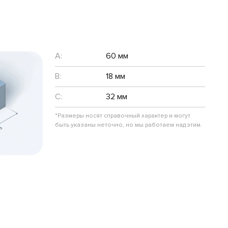
A:
60 мм
B:
18 мм
C:
32 мм
*Размеры носят справочный характер и могут
быть указаны неточно, но мы работаем над этим.