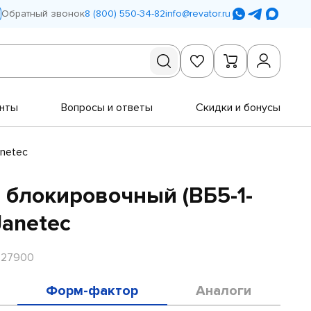
Обратный звонок
8 (800) 550-34-82
info@revator.ru
нты
Вопросы и ответы
Скидки и бонусы
anetec
блокировочный (ВБ5-1-
Janetec
R27900
Форм-фактор
Аналоги