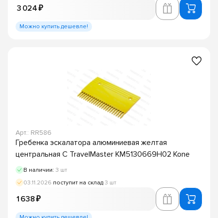
3 024 ₽
Можно купить дешевле!
Арт.: RR586
Гребенка эскалатора алюминиевая желтая
центральная C TravelMaster KM5130669H02 Kone
В наличии:
3 шт
03.11.2026
поступит на склад
3 шт
1 638 ₽
Можно купить дешевле!