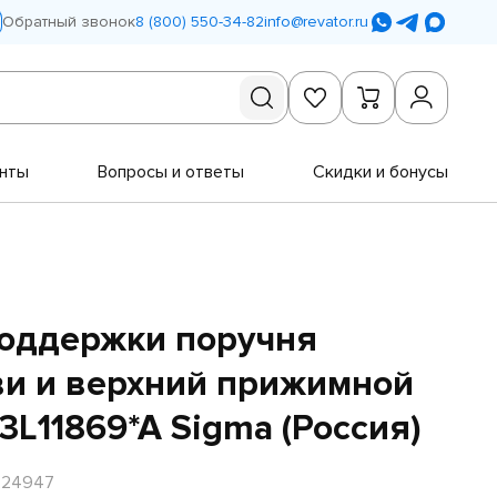
Обратный звонок
8 (800) 550-34-82
info@revator.ru
нты
Вопросы и ответы
Скидки и бонусы
поддержки поручня
ви и верхний прижимной
3L11869*A Sigma (Россия)
R24947