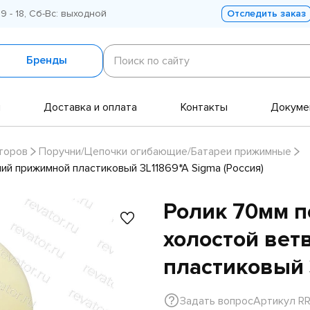
 9 - 18, Сб-Вс: выходной
Отследить заказ
Поиск
по
Бренды
Поиск по сайту
сайту
и
Доставка и оплата
Контакты
Докуме
торов
Поручни/Цепочки огибающие/Батареи прижимные
ий прижимной пластиковый 3L11869*A Sigma (Россия)
Ролик 70мм 
холостой вет
пластиковый 
Задать вопрос
Артикул R