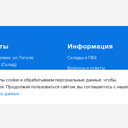
кты
Информация
лино, ул. Гоголя,
Склады и ПВЗ
6 (Склад)
Вопросы и ответы
0-34-82
Доставка и оплата
ы cookie и обрабатываем персональные данные, чтобы
.ru
ее. Продолжая пользоваться сайтом, вы соглашаетесь с наше
ки данных
Дизайн сайта
Разработка сайта