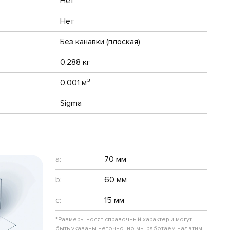
Нет
Нет
Без канавки (плоская)
0.288 кг
0.001 м³
Sigma
a:
70 мм
b:
60 мм
c:
15 мм
*Размеры носят справочный характер и могут
быть указаны неточно, но мы работаем над этим.