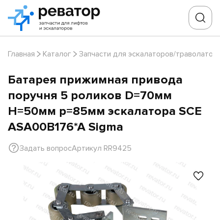
Главная
Каталог
Запчасти для эскалаторов/траволатор
Батарея прижимная привода
поручня 5 роликов D=70мм
H=50мм p=85мм эскалатора SCE
ASA00B176*A Sigma
Задать вопрос
Артикул RR9425