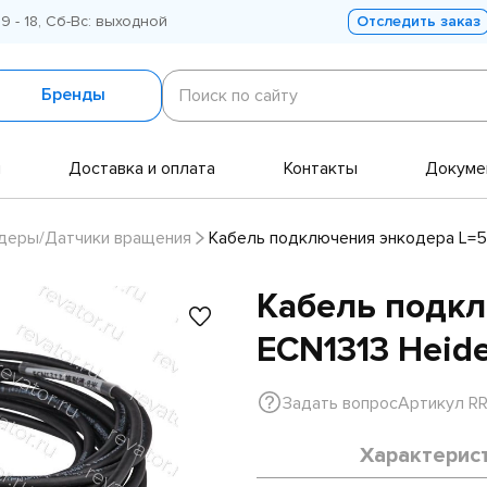
 9 - 18, Сб-Вс: выходной
Отследить заказ
Поиск
по
Бренды
Поиск по сайту
сайту
и
Доставка и оплата
Контакты
Докуме
деры/Датчики вращения
Кабель подключения энкодера L=5
Кабель подкл
ECN1313 Heid
Задать вопрос
Артикул R
Характерис