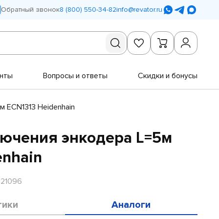
Обратный звонок
8 (800) 550-34-82
info@revator.ru
нты
Вопросы и ответы
Скидки и бонусы
м ECN1313 Heidenhain
ючения энкодера L=5м
enhain
R21096
тики
Аналоги