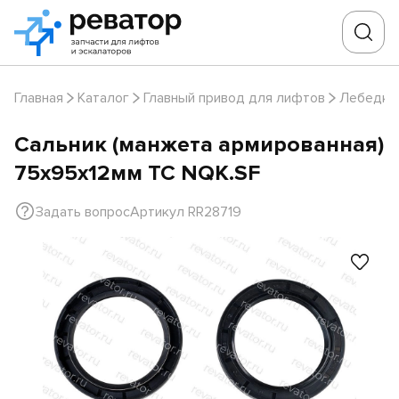
Главная
Каталог
Главный привод для лифтов
Лебедки
Сальник (манжета армированная)
75х95х12мм TC NQK.SF
Задать вопрос
Артикул RR28719