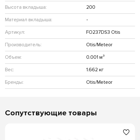
Высота вкладыша:
200
Материал вкладыша:
-
Артикул:
FO237DS3 Otis
Производитель:
Otis/Meteor
Объем:
0.001 м³
Вес:
1.662 кг
Бренды:
Otis/Meteor
Сопутствующие товары