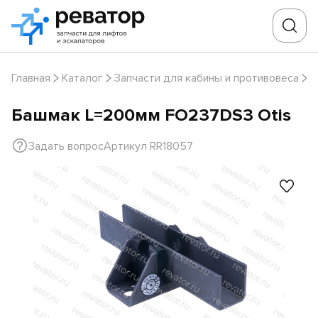
Главная
Каталог
Запчасти для кабины и противовеса
Б
Башмак L=200мм FO237DS3 Otis
Задать вопрос
Артикул RR18057