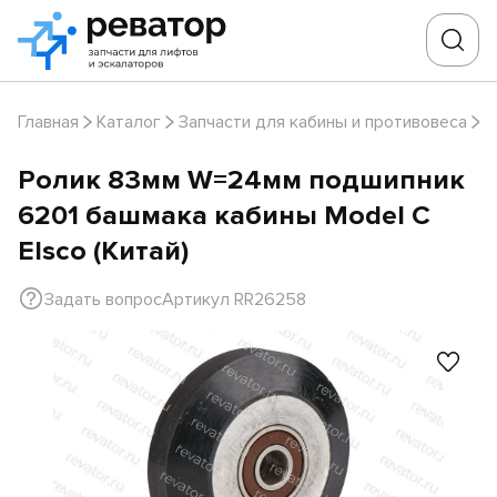
Главная
Каталог
Запчасти для кабины и противовеса
Б
Ролик 83мм W=24мм подшипник
6201 башмака кабины Model C
Elsco (Китай)
Задать вопрос
Артикул RR26258