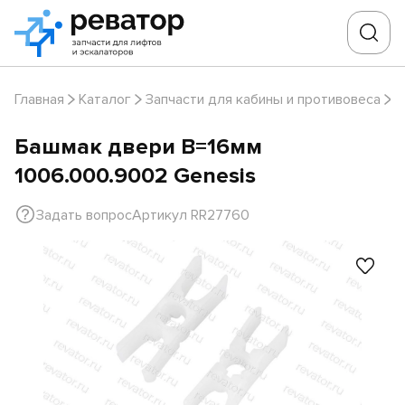
Главная
Каталог
Запчасти для кабины и противовеса
Б
Башмак двери B=16мм
1006.000.9002 Genesis
Задать вопрос
Артикул RR27760