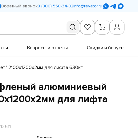
Обратный звонок
8 (800) 550-34-82
info@revator.ru
нты
Вопросы и ответы
Скидки и бонусы
тет" 2100х1200х2мм для лифта 630кг
рифленый алюминиевый
00х1200х2мм для лифта
12511
Другое