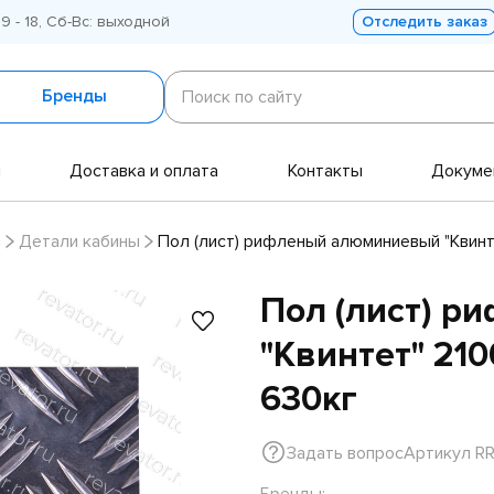
 9 - 18, Сб-Вс: выходной
Отследить заказ
Поиск
по
Бренды
Поиск по сайту
сайту
и
Доставка и оплата
Контакты
Докуме
а
Детали кабины
Пол (лист) рифленый алюминиевый "Квин
Пол (лист) 
"Квинтет" 21
630кг
Задать вопрос
Артикул RR
Бренды: