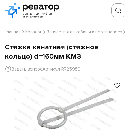
Главная
Каталог
Запчасти для кабины и противовеса
Д
Стяжка канатная (стяжное
кольцо) d=160мм КМЗ
Задать вопрос
Артикул RR25980