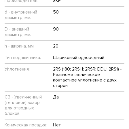
Производитель:
SKF
d - внутрненний
50
диаметр, мм:
D - внешний
90
диаметр, мм:
h - ширина, мм:
20
Тип подпшипника:
Шариковый однорядный
Уплотнения:
2RS (180; 2RSH; 2RSR; DDU; 2RS1) -
Резинометаллическое
контактное уплотнение с двух
сторон
C3 - Увеличенный
Да
(тепловой) зазор
для отводных
блоков:
Коническая посадка:
Нет