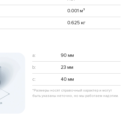
0.001 м³
0.625 кг
a:
90 мм
b:
23 мм
c:
40 мм
*Размеры носят справочный характер и могут
быть указаны неточно, но мы работаем над этим.