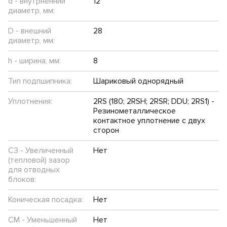
d - внутрненний
12
диаметр, мм:
D - внешний
28
диаметр, мм:
h - ширина, мм:
8
Тип подпшипника:
Шариковый однорядный
Уплотнения:
2RS (180; 2RSH; 2RSR; DDU; 2RS1) -
Резинометаллическое
контактное уплотнение с двух
сторон
C3 - Увеличенный
Нет
(тепловой) зазор
для отводных
блоков:
Коническая посадка:
Нет
CM - Уменьшенный
Нет