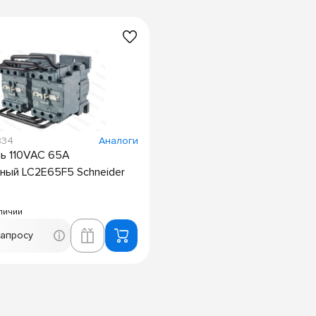
834
Аналоги
ь 110VAC 65А
ный LC2E65F5 Schneider
личии
запросу