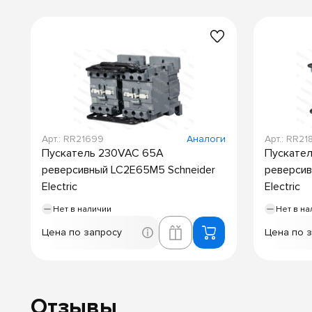
Арт.: RR21699
Аналоги
Арт.: RR21
Пускатель 230VAC 65А
Пускател
реверсивный LC2E65M5 Schneider
реверсив
Electric
Electric
Нет в наличии
Нет в на
Цена по запросу
Цена по 
Отзывы