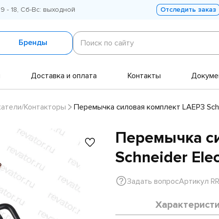
 9 - 18, Сб-Вс: выходной
Отследить заказ
Поиск
по
Бренды
Поиск по сайту
сайту
и
Доставка и оплата
Контакты
Докуме
катели/Контакторы
Перемычка силовая комплект LAEP3 Schne
Перемычка с
Schneider Elec
Задать вопрос
Артикул RR
Характерист