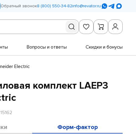
Обратный звонок
8 (800) 550-34-82
info@revator.ru
нты
Вопросы и ответы
Скидки и бонусы
ider Electric
иловая комплект LAEP3
tric
15162
ики
Форм-фактор