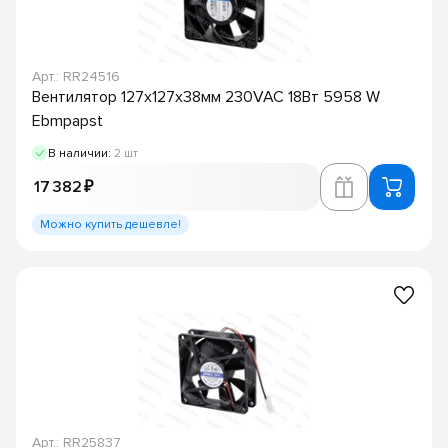
Арт.: RR24516
Вентилятор 127x127x38мм 230VAC 18Вт 5958 W
Ebmpapst
В наличии:
2 шт
17 382 ₽
Можно купить дешевле!
Арт.: RR25837