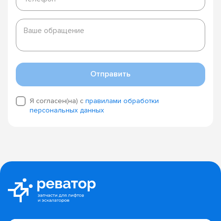
Ваше
обращение
Ваше обращение
Отправить
Я согласен(на) с
правилами обработки
персональных данных