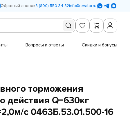
Обратный звонок
8 (800) 550-34-82
info@revator.ru
нты
Вопросы и ответы
Скидки и бонусы
авного торможения
о действия Q=630кг
,0м/с 0463Б.53.01.500-16