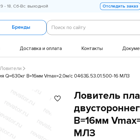
 9 - 18, Сб-Вс: выходной
Отследить заказ
Поиск
по
Бренды
Поиск по сайту
сайту
и
Доставка и оплата
Контакты
Докуме
Ловители
ия Q=630кг B=16мм Vmax=2,0м/с 0463Б.53.01.500-16 МЛЗ
Ловитель пл
двустороннег
B=16мм Vmax=2
МЛЗ