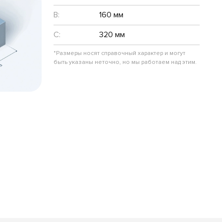
B:
160 мм
C:
320 мм
*Размеры носят справочный характер и могут
быть указаны неточно, но мы работаем над этим.