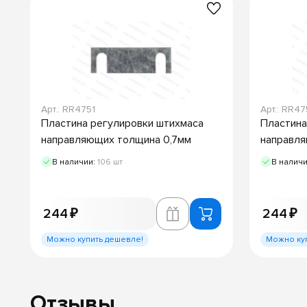
Арт.: RR4751
Арт.: RR4
Пластина регулировки штихмаса
Пластина
направляющих толщина 0,7мм
направля
В наличии:
106 шт
В налич
244 ₽
244 ₽
Можно купить дешевле!
Можно ку
Отзывы