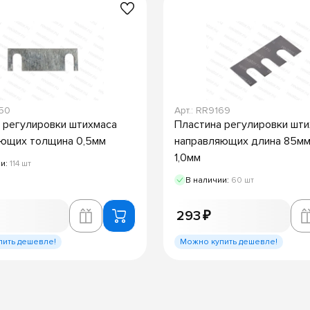
750
Арт.: RR9169
 регулировки штихмаса
Пластина регулировки шт
ющих толщина 0,5мм
направляющих длина 85мм
1,0мм
ии:
114 шт
В наличии:
60 шт
293 ₽
пить дешевле!
Можно купить дешевле!