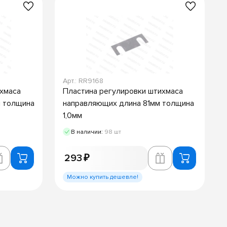
Арт.: RR9168
ихмаса
Пластина регулировки штихмаса
 толщина
направляющих длина 81мм толщина
1,0мм
В наличии:
98 шт
293 ₽
Можно купить дешевле!