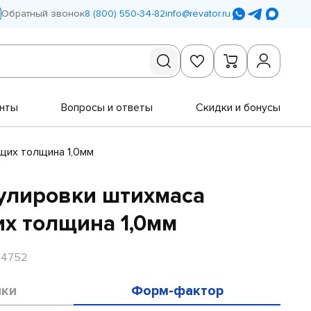
Обратный звонок
8 (800) 550-34-82
info@revator.ru
нты
Вопросы и ответы
Скидки и бонусы
щих толщина 1,0мм
улировки штихмаса
х толщина 1,0мм
R4752
ики
Форм-фактор