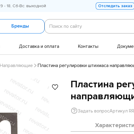
 9 - 18, Сб-Вс: выходной
Отследить заказ
Поиск
по
Бренды
Поиск по сайту
сайту
и
Доставка и оплата
Контакты
Докуме
Направляющие
Пластина регулировки штихмаса направляю
Пластина рег
направляющи
Задать вопрос
Артикул R
Характерист