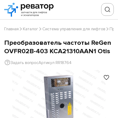
Главная
Каталог
Система управления для лифтов
Пре
Преобразователь частоты ReGen
OVFR02B-403 KCA21310AAN1 Otis
Задать вопрос
Артикул RR18764