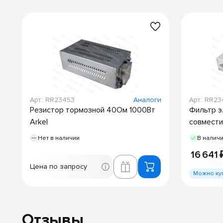
Арт.: RR23453
Аналоги
Арт.: RR2
Резистор тормозной 40Ом 1000Вт
Фильтр э
Arkel
совмести
Нет в наличии
В налич
16 641 
Цена по запросу
Можно ку
Отзывы