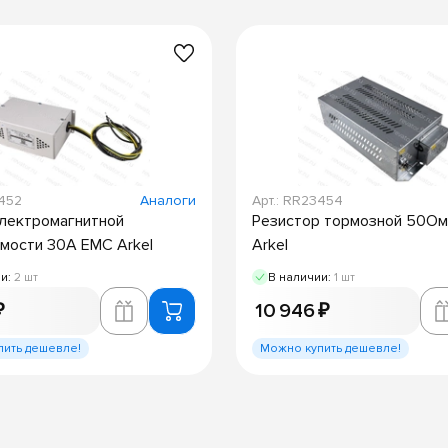
3452
Аналоги
Арт.: RR23454
лектромагнитной
Резистор тормозной 50Ом
мости 30А ЕМС Arkel
Arkel
ии:
2 шт
В наличии:
1 шт
₽
10 946 ₽
пить дешевле!
Можно купить дешевле!