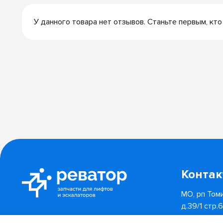
У данного товара нет отзывов. Станьте первым, кто
Конта
МО, рп Томи
д.39/1 стр.