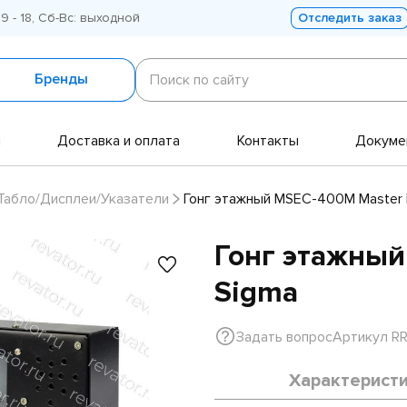
 9 - 18, Сб-Вс: выходной
Отследить заказ
Поиск
по
Бренды
Поиск по сайту
сайту
и
Доставка и оплата
Контакты
Докуме
Табло/Дисплеи/Указатели
Гонг этажный MSEC-400M Master 
Гонг этажный
Sigma
Задать вопрос
Артикул RR
Характерист