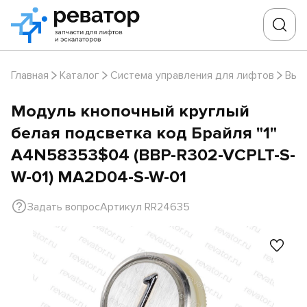
Главная
Каталог
Система управления для лифтов
Выз
Модуль кнопочный круглый
белая подсветка код Брайля "1"
A4N58353$04 (BBP-R302-VCPLT-S-
W-01) MA2D04-S-W-01
Задать вопрос
Артикул RR24635