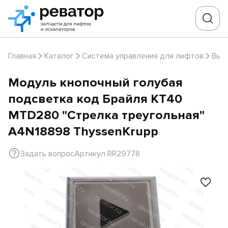
Главная
Каталог
Система управления для лифтов
Выз
Модуль кнопочный голубая
подсветка код Брайля KT40
MTD280 "Стрелка треугольная"
A4N18898 ThyssenKrupp
Задать вопрос
Артикул RR29778