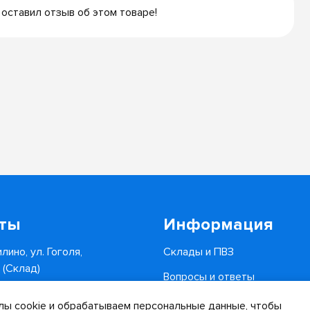
 оставил отзыв об этом товаре!
кты
Информация
лино, ул. Гоголя,
Склады и ПВЗ
6 (Склад)
Вопросы и ответы
0-34-82
Доставка и оплата
ы cookie и обрабатываем персональные данные, чтобы