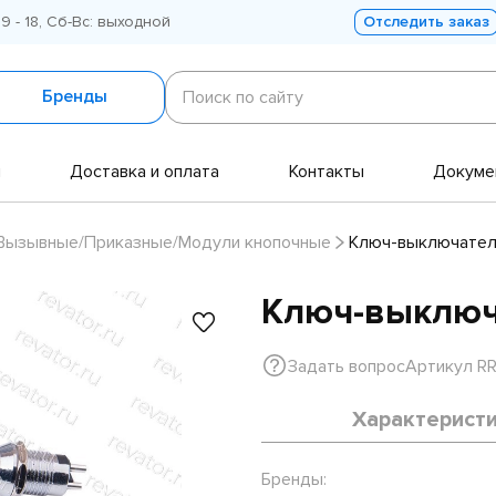
 9 - 18, Сб-Вс: выходной
Отследить заказ
Поиск
по
Бренды
Поиск по сайту
сайту
и
Доставка и оплата
Контакты
Докуме
Вызывные/Приказные/Модули кнопочные
Ключ-выключател
Ключ-выключ
Задать вопрос
Артикул R
Характерист
Бренды: