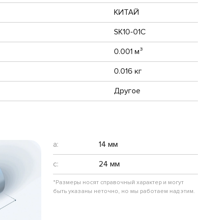
КИТАЙ
SK10-01C
0.001 м³
0.016 кг
Другое
a:
14 мм
c:
24 мм
*Размеры носят справочный характер и могут
быть указаны неточно, но мы работаем над этим.