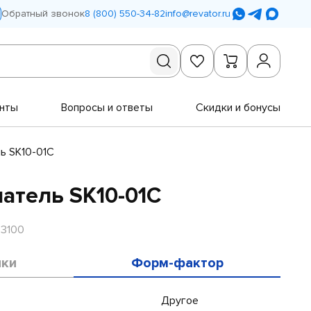
Обратный звонок
8 (800) 550-34-82
info@revator.ru
нты
Вопросы и ответы
Скидки и бонусы
ь SK10-01C
атель SK10-01C
R3100
ики
Форм-фактор
Другое