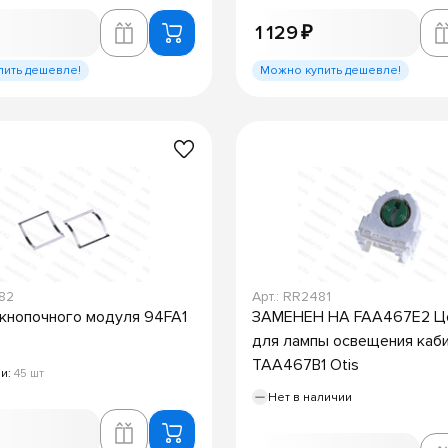
1 129 ₽
пить дешевле!
Можно купить дешевле!
482
Арт.: RR2481
кнопочного модуля 94FA1
ЗАМЕНЕН НА FAA467E2 Ц
для лампы освещения каб
TAA467B1 Otis
ии:
45 шт
Нет в наличии