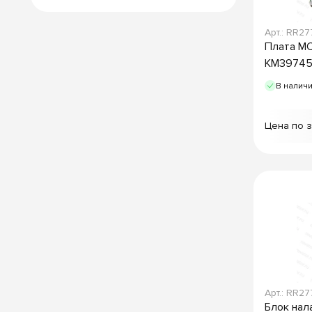
Арт.: RR27
Плата M
KM39745
В налич
Цена по 
Арт.: RR27
Блок на