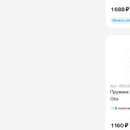
1 688 ₽
Можно ку
Арт.: RR2
Пружина 
Otis
В налич
1 160 ₽