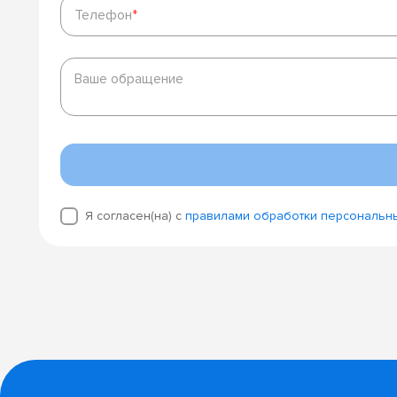
Телефон
*
Ваше
обращение
Ваше обращение
Я согласен(на) с
правилами обработки персональн