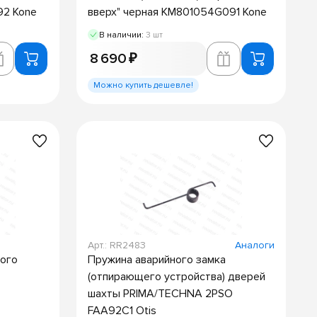
92 Kone
вверх" черная KM801054G091 Kone
В наличии:
3 шт
8 690 ₽
Можно купить дешевле!
Арт.: RR2483
Аналоги
ного
Пружина аварийного замка
(отпирающего устройства) дверей
шахты PRIMA/TECHNA 2PSO
FAA92C1 Otis