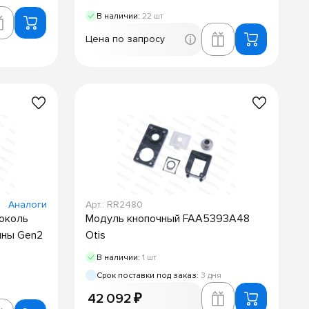
В наличии:
22 шт
Цена по запросу
Аналоги
Арт.: RR2480
околь
Модуль кнопочный FAA5393A48
ины Gen2
Otis
В наличии:
1 шт
Срок поставки под заказ:
3 дня
42 092 ₽