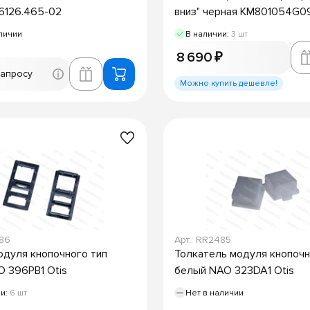
6126.465-02
вниз" черная KM801054G0
личии
В наличии:
3 шт
8 690 ₽
запросу
Можно купить дешевле!
486
Арт.: RR2485
одуля кнопочного тип
Толкатель модуля кнопоч
 396PB1 Otis
белый NAO 323DA1 Otis
ии:
6 шт
Нет в наличии