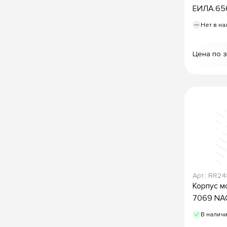
ЕИЛА.65
Нет в на
Цена по 
Арт.: RR2
Корпус м
7069 NAO
В налич