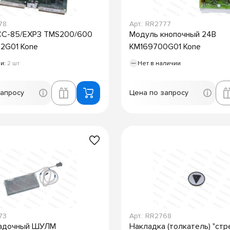
78
Арт.: RR2777
CC-85/EXP3 TMS200/600
Модуль кнопочный 24В
2G01 Kone
KM169700G01 Kone
ии:
2 шт
Нет в наличии
запросу
Цена по запросу
73
Арт.: RR2768
ладочный ШУЛМ
Накладка (толкатель) "стр