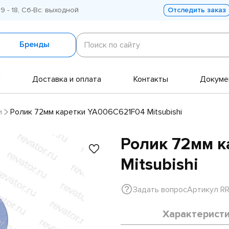
 9 - 18, Сб-Вс: выходной
Отследить заказ
Поиск
по
Бренды
Поиск по сайту
сайту
и
Доставка и оплата
Контакты
Докуме
и
Ролик 72мм каретки YA006C621F04 Mitsubishi
Ролик 72мм к
Mitsubishi
Задать вопрос
Артикул RR
Характерист