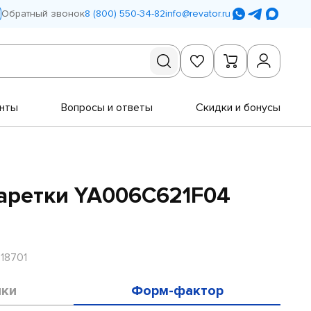
Обратный звонок
8 (800) 550-34-82
info@revator.ru
нты
Вопросы и ответы
Скидки и бонусы
аретки YA006C621F04
18701
ики
Форм-фактор