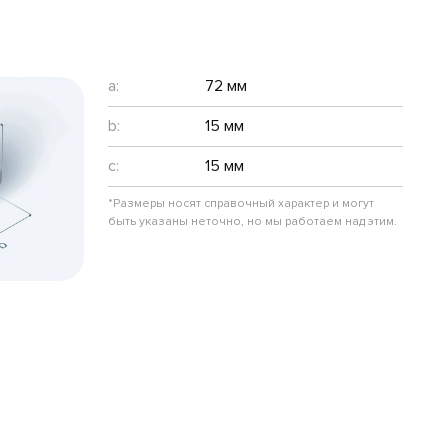
a:
72 мм
b:
15 мм
c:
15 мм
*Размеры носят справочный характер и могут
быть указаны неточно, но мы работаем над этим.