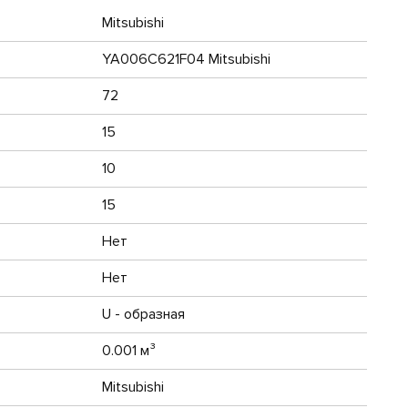
Mitsubishi
YA006C621F04 Mitsubishi
72
15
10
15
Нет
Нет
U - образная
0.001 м³
Mitsubishi