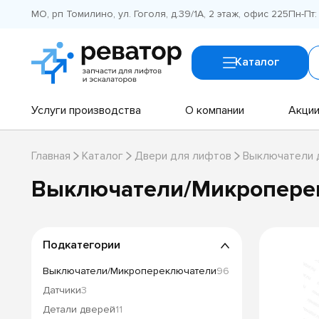
МО, рп Томилино, ул. Гоголя, д.39/1А, 2 этаж, офис 225
Пн-Пт:
Каталог
Услуги производства
О компании
Акци
Главная
Каталог
Двери для лифтов
Выключатели 
Выключатели/Микропере
Подкатегории
Выключатели/Микропереключатели
96
Датчики
3
Детали дверей
11