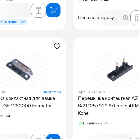
Цена по запросу
пить дешевле!
326
Аналоги
Арт.: RR13583
а контактная для замка
Перемычка контактная AZ
PRJ.GEPCS0000 Fermator
B/21 1057929 Schmersal K
Kone
личии
В наличии:
24 шт