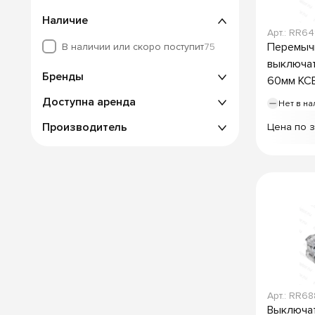
Наличие
Арт.: RR64
Перемычк
В наличии или скоро поступит
75
выключа
Бренды
60мм KC
Доступна аренда
Нет в на
Производитель
Цена по 
Арт.: RR6
Выключа