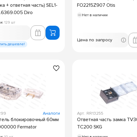
а + ответная часть) SEL1-
FO2215Z907 Otis
1.6369.005 Diro
Нет в наличии
ии:
129 шт
Цена по запросу
пить дешевле!
299
Аналоги
Арт.: RR13255
тель блокировочный 60мм
Ответная часть замка TV
000000 Fermator
TC200 SKG
ии:
10 шт
Нет в наличии