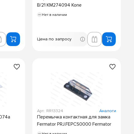
B/21 KM274094 Kone
Нет в наличии
Цена по запросу
Арт.: RR13324
Аналоги
3074a
Перемычка контактная для замка
Fermator PRJ.FEPCS0000 Fermator
Нет в наличии