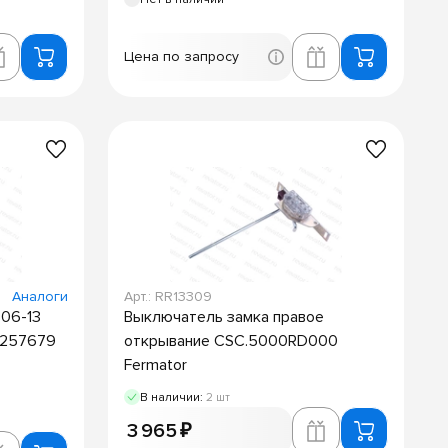
Цена по запросу
Аналоги
Арт.: RR13309
 06-13
Выключатель замка правое
M257679
открывание CSC.5000RD000
Fermator
В наличии:
2 шт
3 965 ₽