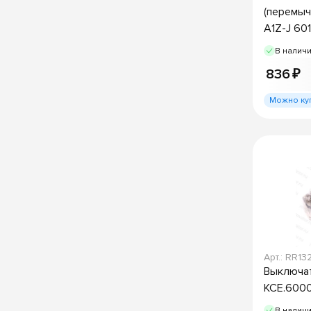
(перемычк
A1Z-J 60
В налич
836 ₽
Можно ку
Арт.: RR13
Выключа
KCE.600
В налич