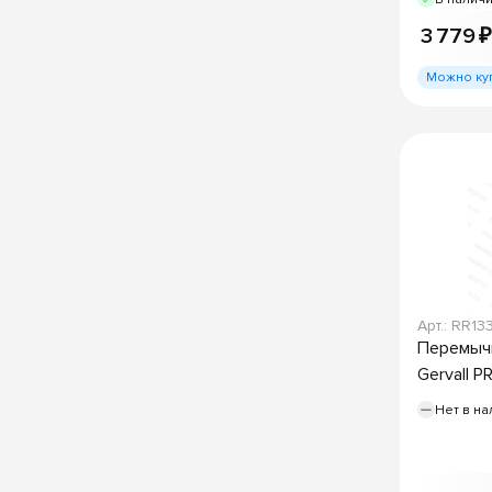
3 779 ₽
Можно ку
Арт.: RR13
Перемычк
Gervall 
Нет в на