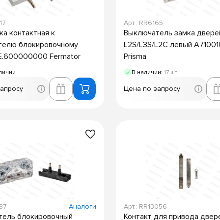
17
Арт.: RR6165
а контактная к
Выключатель замка двере
телю блокировочному
L2S/L3S/L2C левый A7100
E.600000000 Fermator
Prisma
личии
В наличии:
17 шт
запросу
Цена по запросу
887
Аналоги
Арт.: RR13056
тель блокировочный
Контакт для привода две