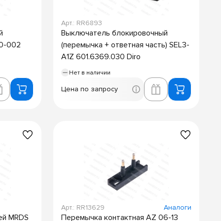
Арт.: RR6893
й
Выключатель блокировочный
10-002
(перемычка + ответная часть) SEL3-
A1Z 601.6369.030 Diro
Нет в наличии
Цена по запросу
Арт.: RR13629
Аналоги
рей MRDS
Перемычка контактная AZ 06-13