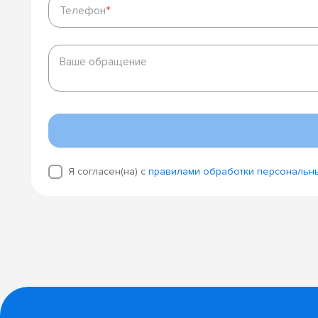
Телефон
*
Ваше
обращение
Ваше обращение
Я согласен(на) с
правилами обработки персональн