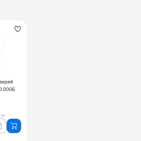
верей
0.000Б
 шт