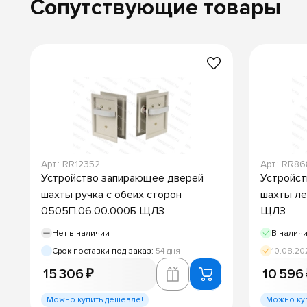
Сопутствующие товары
Арт.: RR12352
Арт.: RR8
Устройство запирающее дверей
Устройст
шахты ручка с обеих сторон
шахты ле
0505П.06.00.000Б ЩЛЗ
ЩЛЗ
Нет в наличии
В налич
Срок поставки под заказ:
54 дня
10.08.20
15 306 ₽
10 596
Можно купить дешевле!
Можно ку