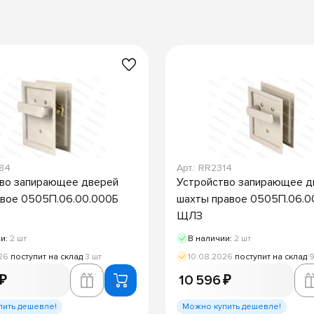
684
Арт.: RR2314
во запирающее дверей
Устройство запирающее д
вое 0505П.06.00.000Б
шахты правое 0505П.06.0
ЩЛЗ
ии:
2 шт
В наличии:
2 шт
26
поступит на склад
3 шт
10.08.2026
поступит на склад
9
 ₽
10 596 ₽
пить дешевле!
Можно купить дешевле!