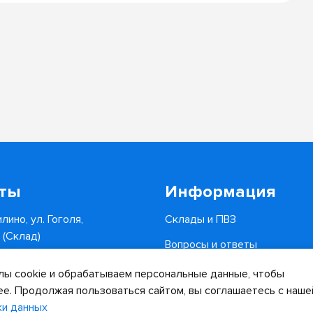
кты
Информация
лино, ул. Гоголя,
Склады и ПВЗ
6 (Склад)
Вопросы и ответы
0-34-82
Доставка и оплата
ы cookie и обрабатываем персональные данные, чтобы
.ru
ее. Продолжая пользоваться сайтом, вы соглашаетесь с наше
ки данных