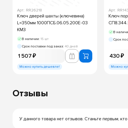
Арт.: RR26218
Арт.: RR14
Ключ дверей шахты (ключевина)
Ключ пор
L=350мм 1000ПСБ.06.05.200Е-03
СП8.344.
КМЗ
В налич
В наличии:
15 шт
Срок пос
Срок поставки под заказ:
40 дней
1 507 ₽
430 ₽
Можно купить дешевле!
Можно ку
Отзывы
У данного товара нет отзывов. Станьте первым, кто