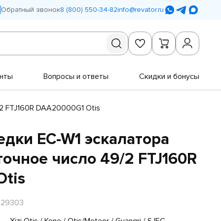
Обратный звонок
8 (800) 550-34-82
info@revator.ru
нты
Вопросы и ответы
Скидки и бонусы
/2 FTJ160R DAA20000G1 Otis
едки EC-W1 эскалатора
точное число 49/2 FTJ160R
tis
R29303
Xizi Otis / Kone / Otis/Meteor / Guangri / SJEC