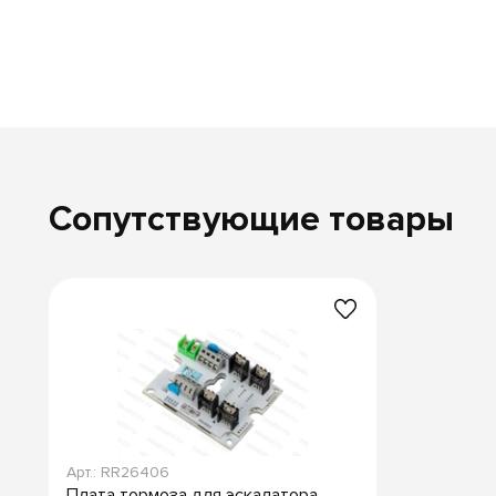
Сопутствующие товары
Арт.: RR26406
Плата тормоза для эскалатора