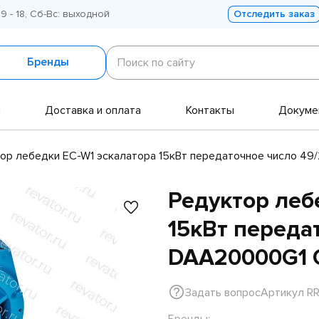
 9 - 18, Сб-Вс: выходной
Отследить заказ
Поиск
по
Бренды
Поиск по сайту
сайту
и
Доставка и оплата
Контакты
Докуме
ор лебедки EC-W1 эскалатора 15кВт передаточное число 49
Редуктор леб
15кВт переда
DAA20000G1 O
Задать вопрос
Артикул R
Бренды: