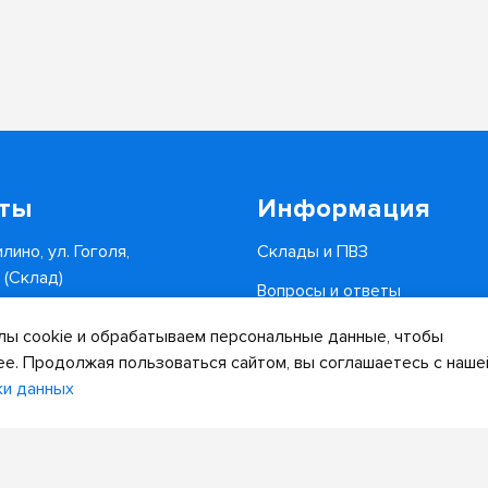
кты
Информация
лино, ул. Гоголя,
Склады и ПВЗ
6 (Склад)
Вопросы и ответы
0-34-82
Доставка и оплата
ы cookie и обрабатываем персональные данные, чтобы
.ru
ее. Продолжая пользоваться сайтом, вы соглашаетесь с наше
ки данных
Дизайн сайта
Разработка сайта