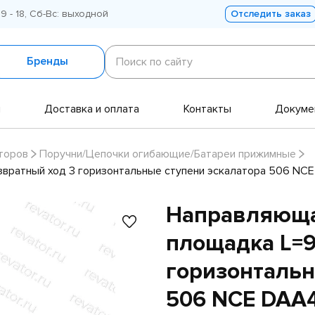
 9 - 18, Сб-Вс: выходной
Отследить заказ
Поиск
по
Бренды
Поиск по сайту
сайту
и
Доставка и оплата
Контакты
Докуме
торов
Поручни/Цепочки огибающие/Батареи прижимные
звратный ход 3 горизонтальные ступени эскалатора 506 NC
Направляюща
площадка L=9
горизонтальн
506 NCE DAA