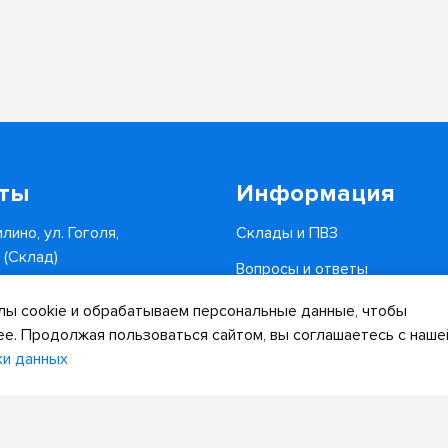
кты
Информация
лино, ул. Гоголя,
Склады и ПВЗ
6 (Склад)
Вопросы и ответы
0-34-82
Доставка и оплата
ы cookie и обрабатываем персональные данные, чтобы
.ru
ее. Продолжая пользоваться сайтом, вы соглашаетесь с наше
ки данных
Дизайн сайта
Разработка сайта