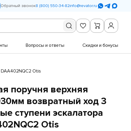
Обратный звонок
8 (800) 550-34-82
info@revator.ru
нты
Вопросы и ответы
Скидки и бонусы
E DAA402NQC2 Otis
я поручня верхняя
30мм возвратный ход 3
ые ступени эскалатора
402NQC2 Otis