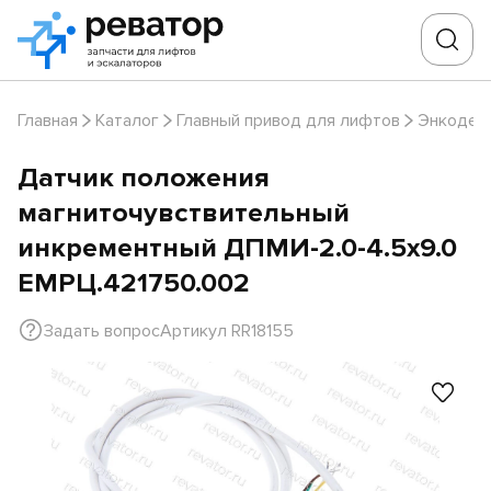
Главная
Каталог
Главный привод для лифтов
Энкодер
Датчик положения
магниточувствительный
инкрементный ДПМИ-2.0-4.5х9.0
ЕМРЦ.421750.002
Задать вопрос
Артикул RR18155