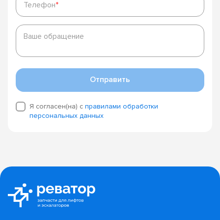
Телефон
*
Ваше
обращение
Ваше обращение
Отправить
Я согласен(на) с
правилами обработки
персональных данных