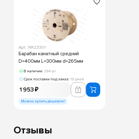
Арт.: RR23301
Барабан канатный средний
D=400мм L=300мм d=265мм
В наличии:
284 шт
Срок поставки под заказ:
19 дней
1 953 ₽
Можно купить дешевле!
Отзывы