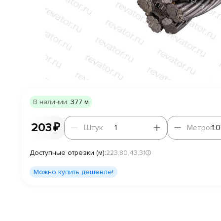
В наличии:
377 м
Штук
Метров
203 ₽
Штук
Метров
Доступные отрезки (м):
223,
80,
43,
31
Можно купить дешевле!