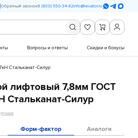
Обратный звонок
8 (800) 550-34-82
info@revator.ru
нты
Вопросы и ответы
Скидки и бонусы
,7кН Стальканат-Силур
ой лифтовый 7,8мм ГОСТ
кН Стальканат-Силур
R15988
Форм-фактор
Аналоги