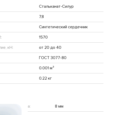
Стальканат-Силур
7,8
Синтетический сердечник
:
1570
ие, кН:
от 20 до 40
ГОСТ 3077-80
0.001 м³
0.22 кг
a:
8 мм