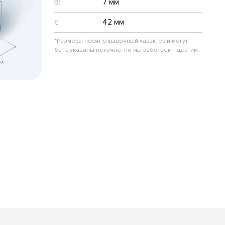
b:
7 мм
c:
42 мм
*Размеры носят справочный характер и могут
быть указаны неточно, но мы работаем над этим.