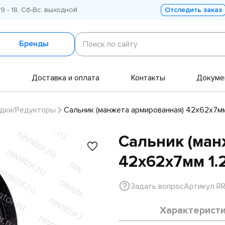
 9 - 18, Сб-Вс: выходной
Отследить заказ
Поиск
по
Бренды
Поиск по сайту
сайту
и
Доставка и оплата
Контакты
Докуме
дки/Редукторы
Сальник (манжета армированная) 42х62х7мм
Сальник (ман
42х62х7мм 1.
Задать вопрос
Артикул R
Характерист