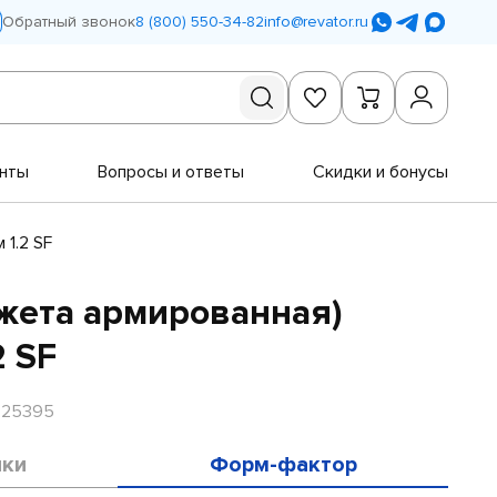
Обратный звонок
8 (800) 550-34-82
info@revator.ru
нты
Вопросы и ответы
Скидки и бонусы
 1.2 SF
жета армированная)
2 SF
R25395
ики
Форм-фактор