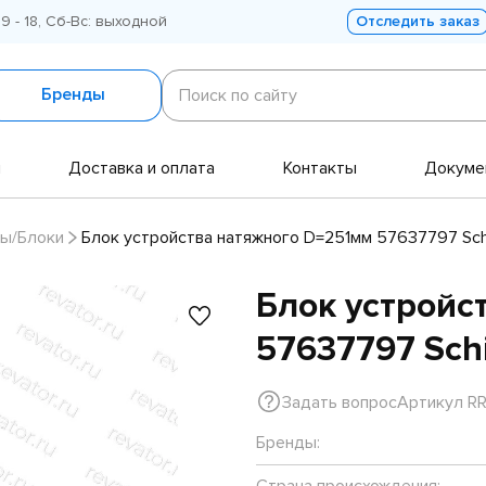
 9 - 18, Сб-Вс: выходной
Отследить заказ
Поиск
по
Бренды
Поиск по сайту
сайту
и
Доставка и оплата
Контакты
Докуме
ы/Блоки
Блок устройства натяжного D=251мм 57637797 Sch
Блок устройс
57637797 Schi
Задать вопрос
Артикул R
Бренды:
Страна происхождения: