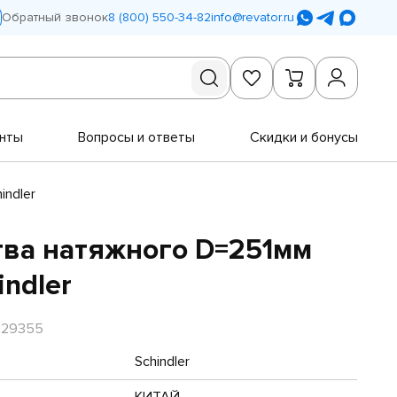
Обратный звонок
8 (800) 550-34-82
info@revator.ru
нты
Вопросы и ответы
Скидки и бонусы
indler
тва натяжного D=251мм
ndler
R29355
Schindler
КИТАЙ