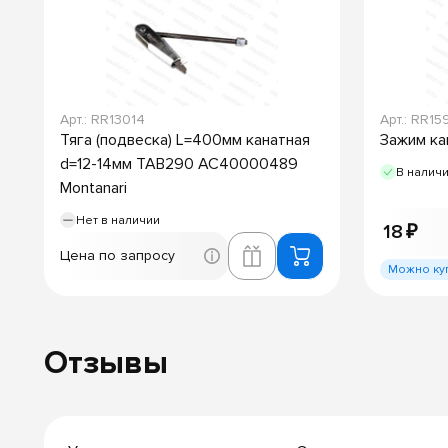
Арт.: RR13014
Арт.: RR1
Тяга (подвеска) L=400мм канатная
Зажим ка
d=12-14мм TAB290 AC40000489
В налич
Montanari
Нет в наличии
18 ₽
Цена по запросу
Можно ку
Отзывы