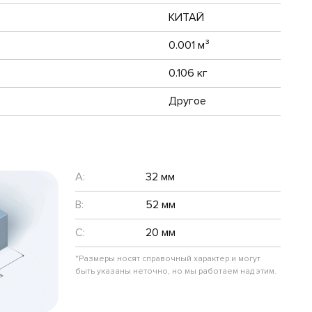
КИТАЙ
0.001 м³
0.106 кг
Другое
A:
32 мм
B:
52 мм
C:
20 мм
*Размеры носят справочный характер и могут
быть указаны неточно, но мы работаем над этим.