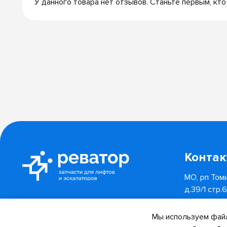
У данного товара нет отзывов. Станьте первым, кто
Конта
МО, рп Томи
д.39/1 стр.
8 (800) 55
Отследить заказ
Мы используем файл
info@revator