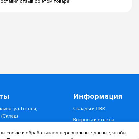
 оставил отзыв об этом товаре!
кты
Информация
лино, ул. Гоголя,
Склады и ПВЗ
6 (Склад)
Вопросы и ответы
0-34-82
Доставка и оплата
ы cookie и обрабатываем персональные данные, чтобы
.ru