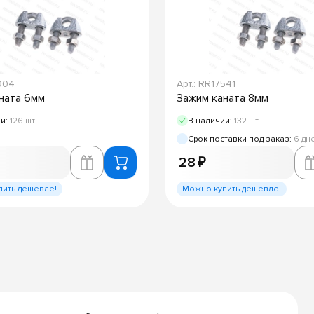
5904
Арт.: RR17541
ната 6мм
Зажим каната 8мм
ии:
126 шт
В наличии:
132 шт
Срок поставки под заказ:
6 дн
28 ₽
пить дешевле!
Можно купить дешевле!