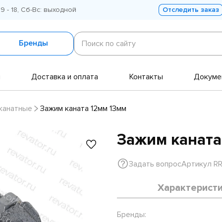
 9 - 18, Сб-Вс: выходной
Отследить заказ
Поиск
по
Бренды
Поиск по сайту
сайту
и
Доставка и оплата
Контакты
Докуме
 канатные
Зажим каната 12мм 13мм
Зажим каната
Задать вопрос
Артикул R
Характерист
Бренды: