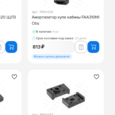
Арт.: RR6436
.020 ЩЛЗ
Амортизатор купе кабины FAA310N1
Otis
В наличии:
4 шт
Срок поставки под заказ:
20 дней
813 ₽
Можно купить дешевле!
Арт.: RR6443