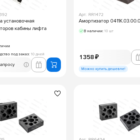
9392
Арт.: RR1472
 установочная
Амортизатор 0411К.03.00
торов кабины лифта
В наличии:
10 шт
личии
дство под заказ:
10 дней
1 358 ₽
запросу
Можно купить дешевле!
435
Арт.: RR6434