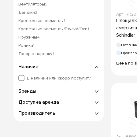
Вентиляторы
5
Датчики
2
Арт.: RR2
Площадка
Крепежные элементы
1
амортиза
Крепежные элементы/Втулки/Оси
1
Schindler
Пружины
4
Ролики
1
Нет в на
Произво
Товар в нарезку
1
Цена по 
Наличие
В наличии или скоро поступит
7
Бренды
Доступна аренда
Производитель
Арт.: RR6