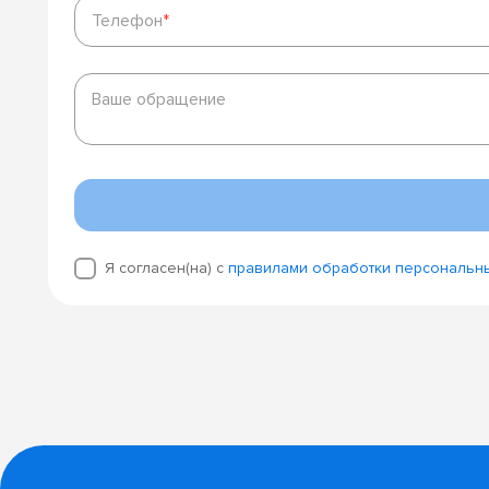
Телефон
*
Телефон
*
Ваше
обращение
Ваше обращение
Я согласен(на) с
правилами обработки персональн