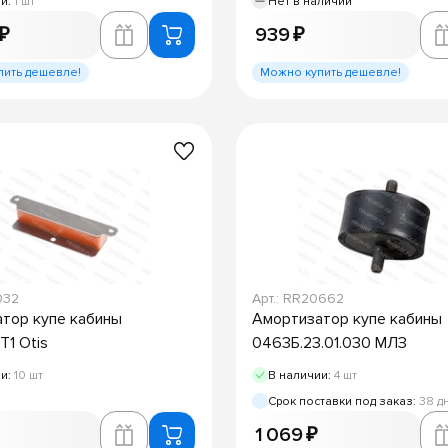
ии:
1 шт
Нет в наличии
 ₽
939 ₽
пить дешевле!
Можно купить дешевле!
032
Арт.: RR20662
тор купе кабины
Амортизатор купе кабины
1 Otis
0463Б.23.01.030 МЛЗ
ии:
10 шт
В наличии:
4 шт
Срок поставки под заказ:
38 д
1 069 ₽