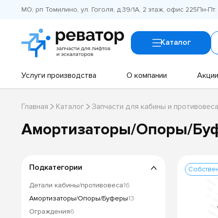
МО, рп Томилино, ул. Гоголя, д.39/1А, 2 этаж, офис 225
Пн-Пт:
Каталог
Услуги производства
О компании
Акци
Главная
Каталог
Запчасти для кабины и противовес
Амортизаторы/Опоры/Бу
Подкатегории
Собстве
Детали кабины/противовеса
16
Амортизаторы/Опоры/Буферы
13
Ограждения
6