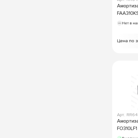
Амортиза
FAA310KS
Нет в на
Цена по 
Арт.: RR6
Амортиз
FO310LF1 