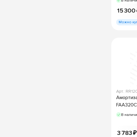
В налич
15 300
Можно ку
Арт.: RR12
Амортиза
FAA320CT
В налич
3 783 ₽